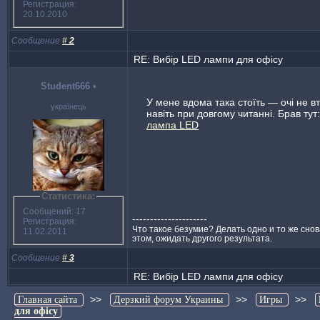
Регистрация:
20.10.2010
Сообщение
#
2
RE: Вибір LED лампи для офісу
Student666
•
У мене вдома така стоїть — очі не 
українець
навіть при довгому читанні. Брав тут
лампа LED
Статистика:
Сообщений: 17
---------------------
Регистрация:
Что такое безумие? Делать одно и то же снова
11.02.2011
этом, ожидать другого результата.
Сообщение
#
3
RE: Вибір LED лампи для офісу
>>
>>
>>
Главная сайта
Дерзкий форум Украины
Игры
для офісу