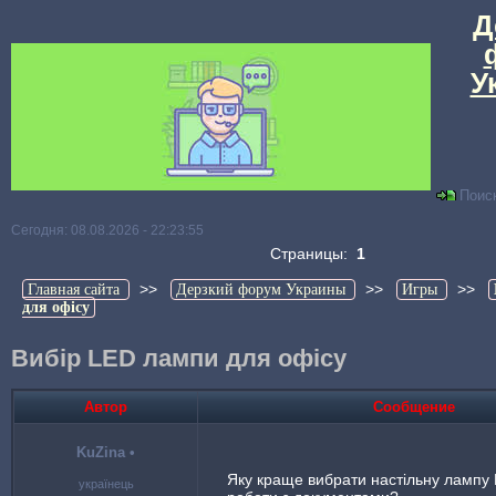
Д
У
Поис
Сегодня: 08.08.2026 - 22:23:55
Страницы:
1
>>
>>
>>
Главная сайта
Дерзкий форум Украины
Игры
для офісу
Вибір LED лампи для офісу
Автор
Сообщение
KuZina
•
Яку краще вибрати настільну лампу
українець