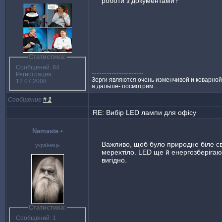
роботи з документами?
Статистика:
Сообщений: 84
---------------------
Регистрация:
Зерги являются очень изменчивой и коварной р
12.07.2008
а дальше- посмотрим...
Сообщение
#
1
RE: Вибір LED лампи для офісу
Namaste
•
Важливо, щоб було природне біле св
українець
мерехтіло. LED ще й енергозберігаю
вигідно.
Статистика:
Сообщений: 1