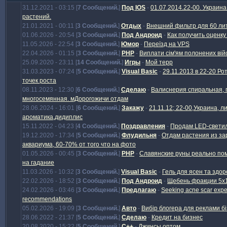
31.12.2021 - 03:15 [
7 Сообщений.
]
Под IOS
-
01.07.2014.22-00. Украина
растений.
21.01.2021 - 00:11 [
3 Сообщений.
]
Отдых
-
Внешний фильтр для 60 ли
01.06.2026 - 20:54 [
3 Сообщений.
]
Под Андроид
-
Как получить оценк
11.05.2026 - 22:54 [
3 Сообщений.
]
Юмор
-
Переїзд на VPS
22.04.2026 - 01:15 [
3 Сообщений.
]
PHP
-
Виплати сім'ям полонених вій
25.09.2020 - 23:11 [
14 Сообщений.
]
Игры
-
Мой терр
31.03.2023 - 07:24 [
5 Сообщений.
]
Visual Basic
-
29.11.2013 в 22-20 Ро
точек роста
08.11.2023 - 12:30 [
6 Сообщений.
]
Сделаю
-
Валиснерия спиральная, 
многосемянная. мДорогожичи отдам
28.06.2024 - 16:01 [
6 Сообщений.
]
Закажу
-
21.11.12; 22-00,Украина, 
ароматика,дидиплис
15.11.2022 - 04:23 [
4 Сообщений.
]
Поздравления
-
Продам LED-светил
19.12.2020 - 17:34 [
5 Сообщений.
]
Флудильня
-
Отдам растения из за
аквариума, 60-70% от того что на фото
01.05.2026 - 00:45 [
3 Сообщений.
]
PHP
-
Славянские руны реально по
на гадание
11.03.2026 - 10:32 [
3 Сообщений.
]
Visual Basic
-
Гель для ясен та здор
22.02.2026 - 18:52 [
3 Сообщений.
]
Под Андроид
-
Щебень фракции 5х1
24.02.2026 - 03:46 [
3 Сообщений.
]
Предлагаю
-
Seeking acne scar expe
recommendations
05.02.2026 - 19:09 [
3 Сообщений.
]
Авто
-
Вибір блогера для реклами б
28.06.2022 - 21:37 [
5 Сообщений.
]
Сделаю
-
Кредит на бизнес
20.08.2020 - 15:22 [
5 Сообщений.
]
C++
-
Джинсы оптом