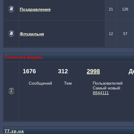
Поздравления
21
126
Флудильня
12
57
Статистика форума
1676
312
2998
Д
Сообщений
Тем
Пользователей
Самый новый:
8844111
77.zp.ua