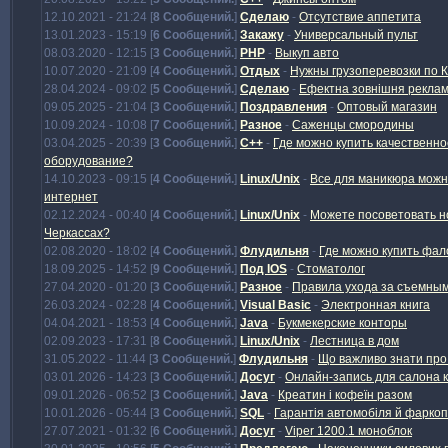
12.10.2021 - 21:24 [
8 Сообщений.
]
Сделаю
-
Отсутствие аппетита
13.01.2023 - 15:19 [
6 Сообщений.
]
Закажу
-
Универсальный пульт
08.03.2020 - 12:15 [
3 Сообщений.
]
PHP
-
Выкуп авто
10.07.2020 - 21:09 [
4 Сообщений.
]
Отдых
-
Нужны грузоперевозки по 
28.04.2024 - 09:02 [
5 Сообщений.
]
Сделаю
-
Ефектна зовнішня реклама
09.05.2025 - 21:04 [
3 Сообщений.
]
Поздравления
-
Оптовый магазин
10.09.2024 - 10:08 [
7 Сообщений.
]
Разное
-
Саженцы смородины
03.04.2025 - 20:39 [
3 Сообщений.
]
C++
-
Где можно купить качественно
оборудование?
14.10.2023 - 09:15 [
4 Сообщений.
]
Linux/Unix
-
Все для маникюра можн
интернет
02.12.2024 - 00:40 [
4 Сообщений.
]
Linux/Unix
-
Можете посоветовать н
Черкассах?
02.08.2020 - 18:02 [
4 Сообщений.
]
Флудильня
-
Где можно купить фа
18.09.2025 - 14:52 [
9 Сообщений.
]
Под IOS
-
Стоматолог
27.04.2020 - 01:20 [
3 Сообщений.
]
Разное
-
Правила ухода за съемны
26.03.2024 - 02:28 [
4 Сообщений.
]
Visual Basic
-
Электронная книга
04.04.2021 - 18:53 [
4 Сообщений.
]
Java
-
Букмекерские конторы
02.09.2023 - 17:31 [
8 Сообщений.
]
Linux/Unix
-
Лестница в дом
31.05.2022 - 11:44 [
3 Сообщений.
]
Флудильня
-
Що важливо знати про 
03.01.2026 - 14:23 [
3 Сообщений.
]
Досуг
-
Онлайн-запись для салона 
09.01.2026 - 06:52 [
3 Сообщений.
]
Java
-
Креатин і кофеїн разом
10.01.2026 - 05:44 [
3 Сообщений.
]
SQL
-
Гарантія автомобіля й фаркоп
27.07.2021 - 01:32 [
6 Сообщений.
]
Досуг
-
Viper 1200.1 моноблок