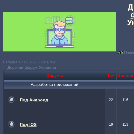
Д
У
Поис
Сегодня: 07.08.2026 - 20:37:43
Дерзкий форум Украины
Форумы
Тем
Ответов
Разработка приложений
Под Андроид
22
116
Под IOS
19
113