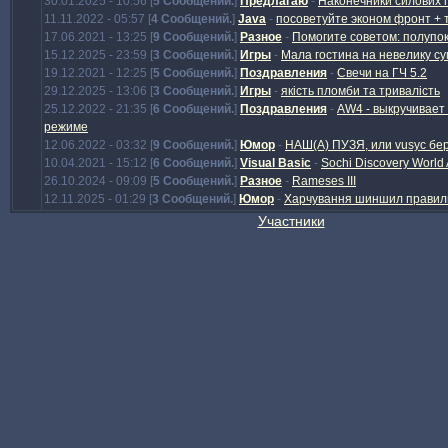
30.01.2025 - 10:56 [
5 Сообщений.
]
Предлагаю
-
Наконечники силових п
11.11.2022 - 05:57 [
4 Сообщений.
]
Java
-
посоветуйте эконом фронт + 
17.06.2021 - 13:25 [
9 Сообщений.
]
Разное
-
Помогите советом: полупо
15.12.2025 - 23:59 [
3 Сообщений.
]
Игры
-
Мала гостина на невелику су
19.12.2021 - 12:25 [
5 Сообщений.
]
Поздравления
-
Свечи на ГЧ 5.2
29.12.2025 - 13:06 [
3 Сообщений.
]
Игры
-
якість пломби та тривалість
25.12.2022 - 21:35 [
6 Сообщений.
]
Поздравления
-
AW4 - выкручивает 
режиме
12.06.2022 - 03:32 [
9 Сообщений.
]
Юмор
-
НАШ(А) ПУЗЯ, или vusyc бе
10.04.2021 - 15:12 [
6 Сообщений.
]
Visual Basic
-
Sochi Discovery World
26.10.2024 - 09:09 [
5 Сообщений.
]
Разное
-
Rameses III
12.11.2025 - 01:29 [
3 Сообщений.
]
Юмор
-
Харчування шиншил правил
Участники