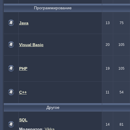
Программирование
Java
13
75
Visual Basic
20
105
PHP
19
105
C++
11
54
Другое
SQL
14
81
Модератор
:
Vikka