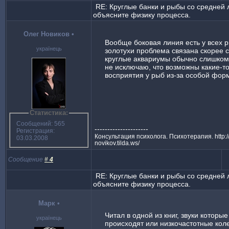
RE: Круглые банки и рыбы со средней 
объясните физику процесса.
Олег Новиков
•
Вообще боковая линия есть у всех р
українець
золотухи проблема связана скорее с
круглые аквариумы обычно слишком
не исключаю, что возможны какие-т
восприятия у рыб из-за особой фор
Статистика:
Сообщений: 565
---------------------
Регистрация:
Консультация психолога. Психотерапия. http://
03.03.2008
novikov.tilda.ws/
Сообщение
#
4
RE: Круглые банки и рыбы со средней 
объясните физику процесса.
Марк
•
Читал в одной из книг, звуки которые
українець
происходят или низкочастотные кол