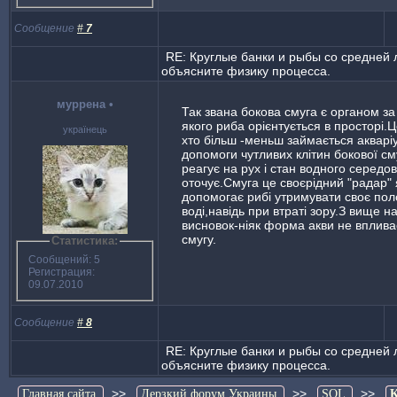
Сообщение
#
7
RE: Круглые банки и рыбы со средней 
объясните физику процесса.
муррена
•
Так звана бокова смуга є органом з
якого риба орієнтується в просторі.Ц
українець
хто більш -меньш займається акварі
допомоги чутливих клітин бокової см
реагує на рух і стан водного середо
оточує.Смуга це своєрідний "радар"
допомогає рибі утримувати своє по
воді,навідь при втраті зору.З вище 
висновок-ніяк форма акви не вплива
смугу.
Статистика:
Сообщений: 5
Регистрация:
09.07.2010
Сообщение
#
8
RE: Круглые банки и рыбы со средней 
объясните физику процесса.
>>
>>
>>
Главная сайта
Дерзкий форум Украины
SQL
К