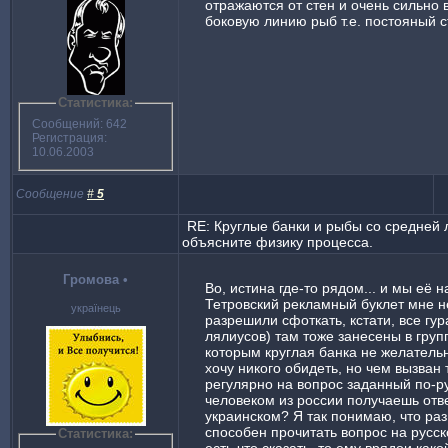
отражаются от стен и очень сильно 
боковую линию рыб т.е. постояный с
Статистика:
Сообщений: 642
Регистрация:
10.06.2003
Сообщение
#
5
RE: Круглые банки и рыбы со средней 
объясните физику процесса.
Громова
•
Во, истина где-то рядом... и мы её
Тетровский рекламный буклет мне н
українець
разрешили сфоткать, кстати, все гу
лялиусов) там тоже занесены в груп
которым круглая банка не желательн
хочу никого обидеть, но чем вызван т
регулярно на вопрос заданный по-р
человеком из россии получаешь отв
украинском? Я так понимаю, что раз
способен прочитать вопрос на русс
Статистика: