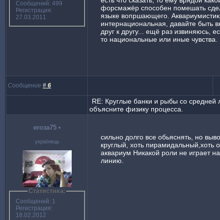
есть что сказать, то ему врядои како
Сообщений: 499
форсмажёр способен помешать сдел
Регистрация:
языке вопршающего. Аквариумистика
27.03.2011
интернациональная, давайте быть 
друг к другу... ещё раз извиняюсь, е
то национальные или иные чувства.
Сообщение
#
6
RE: Круглые банки и рыбы со средней 
объясните физику процесса.
егоза75
•
сильно долго все обьяснять, но выво
українець
круглый, хоть пирамидальный,хоть 
аквариум Никакой роли не играет н
линию.
Статистика:
Сообщений: 1
Регистрация:
18.02.2012