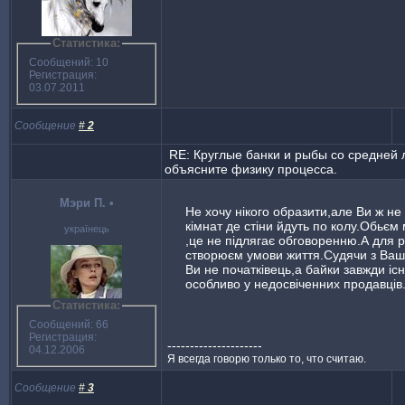
Статистика:
Сообщений: 10
Регистрация:
03.07.2011
Сообщение
#
2
RE: Круглые банки и рыбы со средней 
объясните физику процесса.
Мэри П.
•
Не хочу нікого образити,але Ви ж не
кімнат де стіни йдуть по колу.Обьєм
українець
,це не підлягає обговоренню.А для 
створюєм умови життя.Судячи з Ва
Ви не початківець,а байки завжди іс
особливо у недосвіченних продавців
Статистика:
Сообщений: 66
Регистрация:
---------------------
04.12.2006
Я всегда говорю только то, что считаю.
Сообщение
#
3