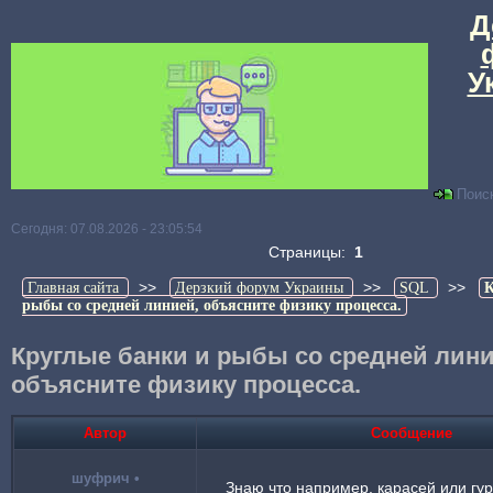
Д
У
Поис
Сегодня: 07.08.2026 - 23:05:54
Страницы:
1
>>
>>
>>
Главная сайта
Дерзкий форум Украины
SQL
К
рыбы со средней линией, объясните физику процесса.
Круглые банки и рыбы со средней лини
объясните физику процесса.
Автор
Сообщение
шуфрич
•
Знаю что например, карасей или гу