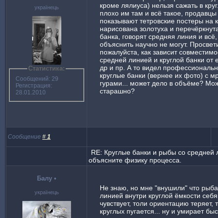
кроме лялиуса) нельзя сажать в круг
українець
плохо им там и всё такое, продавцы
показывают тетровские постеры на 
нарисована золотуха и перечёркнут
банка, говорят средняя линия и всё,
объяснить научно не могут. Просвет
пожалуйста, как зависит совместимо
средней линией и круглой банки от 
др и пр. А то видел профессиональ
Статистика:
круглые банки (вернее их фото) с 
Сообщений: 29
гурами... может дело в объёме? Мож
Регистрация:
старашно?
28.01.2010
Сообщение
#
1
RE: Круглые банки и рыбы со средней 
объясните физику процесса.
Балу
•
Не знаю, но мне "внушили" что рыба
українець
линией внутри круглой ёмкости себ
чувствует, толи ориентацию теряет, 
круглых пугается... ну и умирает быс