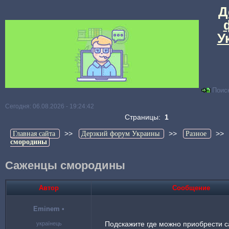
Д
У
Поис
Сегодня: 06.08.2026 - 19:24:42
Страницы:
1
>>
>>
>
Главная сайта
Дерзкий форум Украины
Разное
смородины
Саженцы смородины
Автор
Сообщение
Eminem
•
Подскажите где можно приобрести 
українець