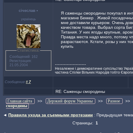
сiчeслав
•
Я саженцы смородины покупал в ин
магазине Беккер . Живой посадочн
українець
мне доставили курьером. Очень дов
качеством товара. Выбрал сорта Биг
Титания. У них ягоды крупные, аро
Правда места надо много, потому чт
разрастаются. Кстати, розы у них т
купить
Статистика:
Сообщений: 162
Регистрация:
---------------------
21.05.2004
Нeзалeжнe i дeмкократичнe супсiльство Украї
частина Спiлки Вiльних Народiв тобто Європ
Сообщение
#
7
RE: Саженцы смородины
>>
>>
>
Главная сайта
Дерзкий форум Украины
Разное
смородины
◄
Правила ухода за съемными протезами
: Предыдущая тема
Страницы:
1