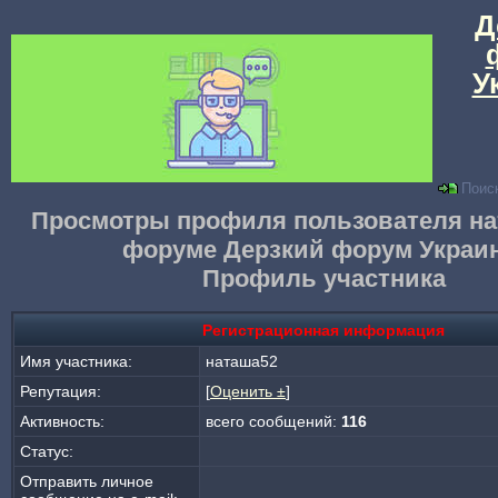
Д
У
Поис
Просмотры профиля пользователя на
форуме Дерзкий форум Украи
Профиль участника
Регистрационная информация
Имя участника:
наташа52
Репутация:
[
Оценить ±
]
Активность:
всего сообщений:
116
Статус:
Отправить личное