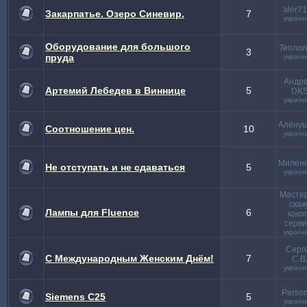
aler7
Закарпатье. Озеро Синевир.
7
україн
Оборудование для большого
Теплол
3
пруда
україн
Андре
Артемий Лебедев в Виннице
5
DK
україн
Алёну
Соотношение цен.
10
україн
Милено
Не отступать и не сдаваться
5
україн
Мастер
скаж
Лампы для Fluence
6
како
серви
україн
Серг
С Международным Женским Днём!
7
С.В
україн
Perso
Siemens C25
5
україн