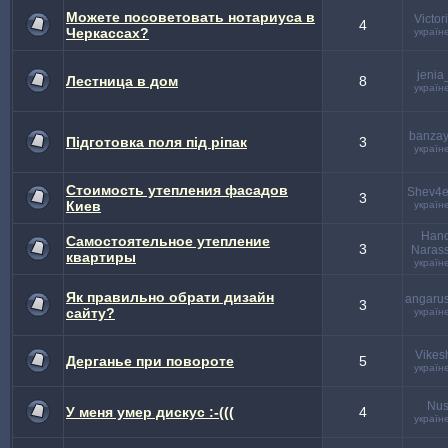
Можете посоветовать нотариуса в
Victor
4
Черкассах?
україн
jenia
Лестница в дом
8
україн
banzay
Підготовка поля під ріпак
3
україн
Стоимость утепления фасадов
Shev4e
3
Киев
україн
Hano
Самостоятельное утепление
3
Naras
квартиры
україн
Як правильно обрати дизайн
angaru
3
сайту?
україн
Vikes
Дерганье при повороте
5
україн
Nu
У меня умер дискус :-(((
4
україн