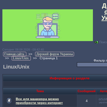
Д
У
Поис
Сегодня: 08.08.2026 - 09:42:40
>>
Главная сайта
Дерзкий форум Украины
>>
>>
Страница 1
Linux/Unix
Фильтр 
Linux/Unix
Информация о разделе
Тема
Cообщений
Авт
Все для маникюра можно
dr5ch
4
приобрести через интернет
україн