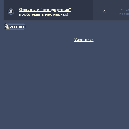
Отзывы и "стандартные"
Yulk
6
проблемы в иномарках!
україн
Участники