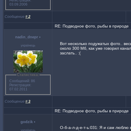
Регистрация:
03.09.2006
Сообщение
#
2
RE: Подводное фото, рыбы в природе
nadin_dnepr
•
Вот несколько подужатых фото.. вес
українець
около 300 Мб, как уже говорил кана
заслать.. :(
Статистика:
Сообщений: 86
Регистрация:
07.02.2011
Сообщение
#
3
RE: Подводное фото, рыбы в природе
godzik
•
О-б-а-л-д-е-т-ь:031: Я и сам люблю
українець