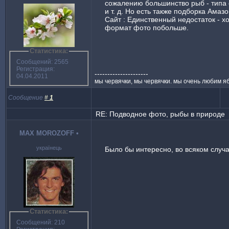
сожалению большинство рыб - типа
и т. д. Но есть также подборка Амаз
Сайт : Единственный недостаток - х
формат фото побольше.
Статистика:
Сообщений: 2565
Регистрация:
---------------------
04.04.2011
мы червячки, мы червячки. мы очень любим я
Сообщение
#
1
RE: Подводное фото, рыбы в природе
MAX MOROZOFF
•
українець
Было бы интересно, во всяком случа
Статистика:
Сообщений: 210