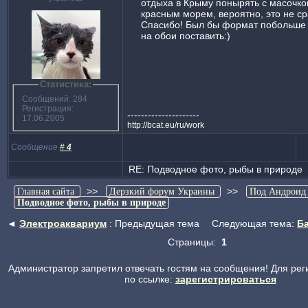
отдыха в Крыму понырять с масочкой
красным морем, вероятно, это не ср
Спасибо! Был бы формат побольше
на обои поставить:)
Статистика:
Сообщений: 284
Регистрация:
---------------------
17.06.2005
http://bcat.eu/ru/work
Сообщение
#
4
RE: Подводное фото, рыбы в природе
>>
>>
Главная сайта
Дерзкий форум Украины
Под Андроид
Подводное фото, рыбы в природе
◄
Электроаквариум
: Предыдущая тема
Следующая тема:
Б
Страницы:
1
Администратор запретил отвечать гостям на сообщения! Для рег
по ссылке:
зарегистрироваться