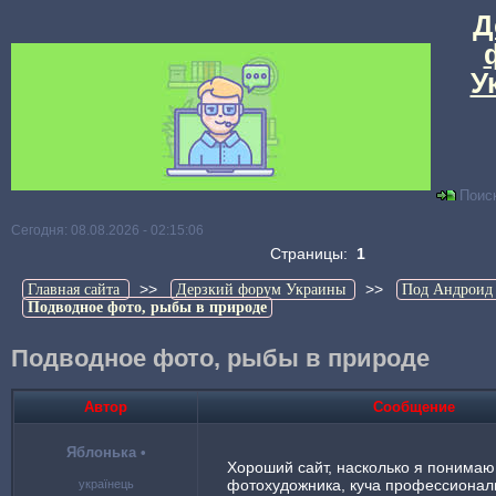
Д
У
Поис
Сегодня: 08.08.2026 - 02:15:06
Страницы:
1
>>
>>
Главная сайта
Дерзкий форум Украины
Под Андроид
Подводное фото, рыбы в природе
Подводное фото, рыбы в природе
Автор
Сообщение
Яблонька
•
Хороший сайт, насколько я понимаю
фотохудожника, куча профессионал
українець