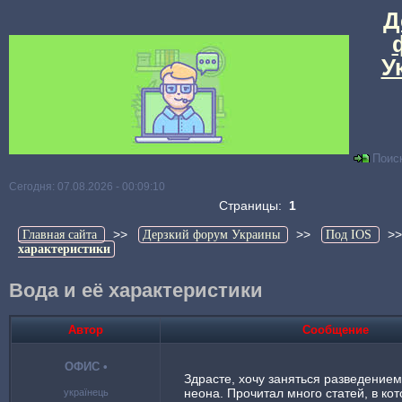
Д
У
Поис
Сегодня: 07.08.2026 - 00:09:10
Страницы:
1
>>
>>
>
Главная сайта
Дерзкий форум Украины
Под IOS
характеристики
Вода и её характеристики
Автор
Сообщение
ОФИС
•
Здрасте, хочу заняться разведением
неона. Прочитал много статей, в ко
українець