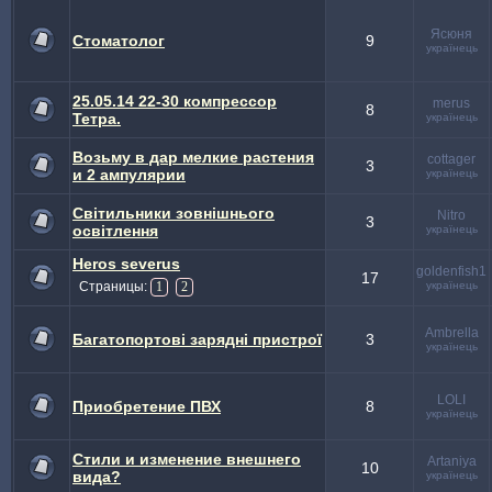
Ясюня
Стоматолог
9
українець
25.05.14 22-30 компрессор
merus
8
Тетра.
українець
Возьму в дар мелкие растения
cottager
3
и 2 ампулярии
українець
Світильники зовнішнього
Nitro
3
освітлення
українець
Heros severus
goldenfish1
17
Страницы:
українець
1
2
Ambrella
Багатопортові зарядні пристрої
3
українець
LOLI
Приобретение ПВХ
8
українець
Стили и изменение внешнего
Artaniya
10
вида?
українець