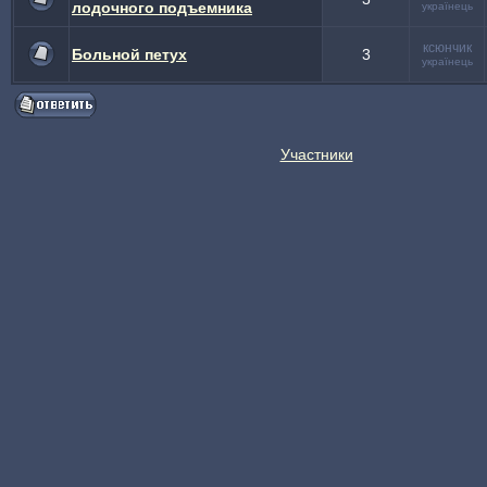
лодочного подъемника
українець
ксюнчик
Больной петух
3
українець
Участники