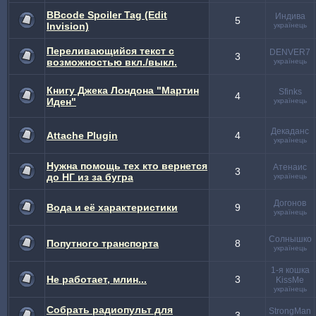
BBcode Spoiler Tag (Edit
Индива
5
Invision)
українець
Переливающийся текст с
DENVER7
3
возможностью вкл./выкл.
українець
Книгу Джека Лондона "Мартин
Sfinks
4
Иден"
українець
Декаданс
Attache Plugin
4
українець
Нужна помощь тех кто вернется
Атенаис
3
до НГ из за бугра
українець
Догонов
Вода и её характеристики
9
українець
Солнышко
Попутного транспорта
8
українець
1-я кошка
Не работает, млин...
3
KissMe
українець
Собрать радиопульт для
StrongMan
3