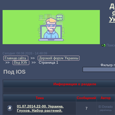
Д
У
Поис
Сегодня: 08.08.2026 - 14:48:09
>>
Главная сайта
Дерзкий форум Украины
>>
>>
Страница 1
Под IOS
Фильтр 
Под IOS
Информация о разделе
Тема
Cообщений
Автор
01.07.2014.22-00. Украина.
El Dorado
7
Глухов. Набор растений.
українець