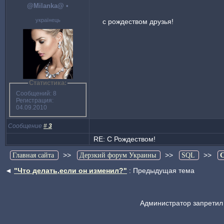
@Milanka@
•
українець
с рождеством друзья!
Статистика:
Сообщений: 8
Регистрация:
04.09.2010
Сообщение
#
3
RE: С Рождеством!
>>
>>
>>
Главная сайта
Дерзкий форум Украины
SQL
С
◄
"Что делать,если он изменил?"
: Предыдущая тема
Администратор запретил 