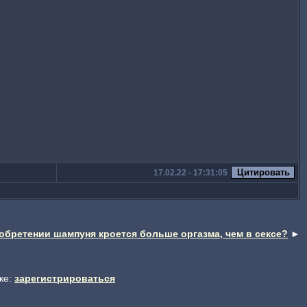
17.02.22 - 17:31:05
обретении шампуня кроется больше оргазма, чем в сексе?
►
ке:
зарегистрироваться