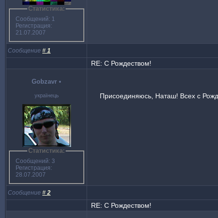
Статистика:
Сообщений: 1
Регистрация:
21.07.2007
Сообщение
#
1
RE: С Рождеством!
Gоbzavr
•
Присоединяюсь, Наташ! Всех с Рожд
українець
Статистика:
Сообщений: 3
Регистрация:
28.07.2007
Сообщение
#
2
RE: С Рождеством!