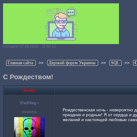
Сегодня: 07.08.2026 - 11:40:12
>>
>>
>>
Главная сайта
Дерзкий форум Украины
SQL
С
С Рождеством!
Автор
Vladi4eg
•
Рождественская ночь - невероятно д
українець
праздник и родные! Я от сердца и 
желаний и настоящей любовью самы