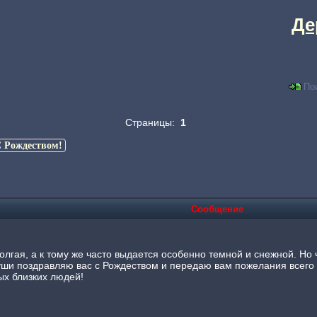
Де
По
Страницы:
1
 Рождеством!
Сообщение
олгая, а к тому же часто выдается особенно темной и снежной. Но ч
души поздравляю вас с Рождеством и передаю вам пожелания всего
х близких людей!