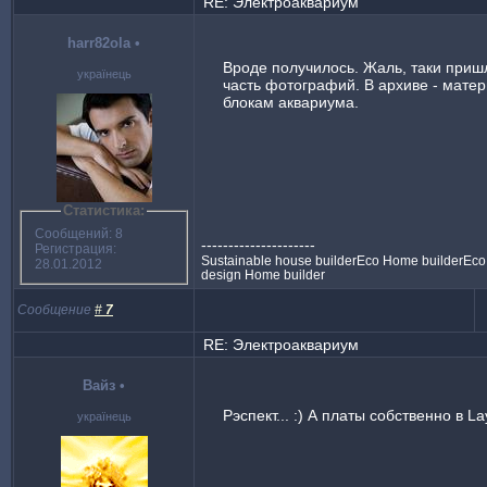
RE: Электроаквариум
harr82ola
•
Вроде получилось. Жаль, таки приш
українець
часть фотографий. В архиве - мате
блокам аквариума.
Статистика:
Сообщений: 8
---------------------
Регистрация:
Sustainable house builderEco Home builderEco 
28.01.2012
design Home builder
Сообщение
#
7
RE: Электроаквариум
Вайз
•
Рэспект... :) А платы собственно в La
українець