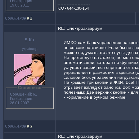
Регистрация:
---------------------
19.03.2011
ICQ - 644-130-154
Сообщение
#
2
RE: Электроаквариум
S K
•
ИМХО сам блок управления на крыш
не совсем эстетично. Если бы не знал
українець
можно подумать что это пульт для с
Не претендую на эталон, но моя си
автоматизации, которая по фунциях
уступает вашей, вся спрятана от гла
управления я разместил в крышке (
силовой блок управления нагрузками
На крышке три кнопки и ЖКИ. Всё! Н
отрывает взгляд от баночки. Вот, мо
Статистика:
полезным: Две верхних кнопки - дл
Сообщений: 61
- кормление в ручном режиме.
Регистрация:
26.01.2007
Сообщение
#
3
RE: Электроаквариум