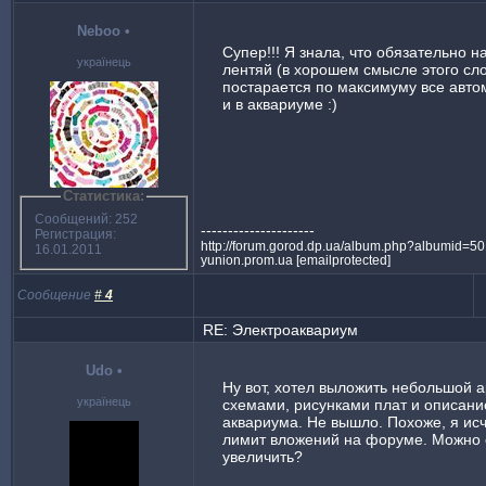
Neboo
•
Супер!!! Я знала, что обязательно н
українець
лентяй (в хорошем смысле этого сло
постарается по максимуму все авто
и в аквариуме :)
Статистика:
Сообщений: 252
---------------------
Регистрация:
http://forum.gorod.dp.ua/album.php?albumid=5014
16.01.2011
yunion.prom.ua [emailprotected]
Сообщение
#
4
RE: Электроаквариум
Udo
•
Ну вот, хотел выложить небольшой а
українець
схемами, рисунками плат и описани
аквариума. Не вышло. Похоже, я ис
лимит вложений на форуме. Можно е
увеличить?