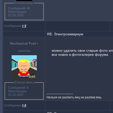
Статистика:
Сообщений: 45
Регистрация:
02.03.2005
Сообщение
#
5
RE: Электроаквариум
Mechanical Poet
•
можно удалить свои старые фото и
українець
все новое в фотогалерее форума
Статистика:
Сообщений: 8
Регистрация:
---------------------
13.10.2007
Нельзя не разбить яиц не разбив яиц.
Сообщение
#
6