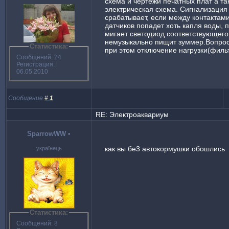
схема и чертежи печатных плат а т
электрическая схема. Сигнализация
срабатывает, если между контактам
датчиков попадет хоть капля воды, 
мигает светодиод соответствующего
немузыкально пищит зуммер.Вопрос
Статистика:
при этом отключение нагрузки(филь
Сообщений: 24
Регистрация:
06.05.2010
Сообщение
#
1
RE: Электроаквариум
SparrowWW
•
как вы бе3 автокормушки обошлись
українець
Статистика:
Сообщений: 8