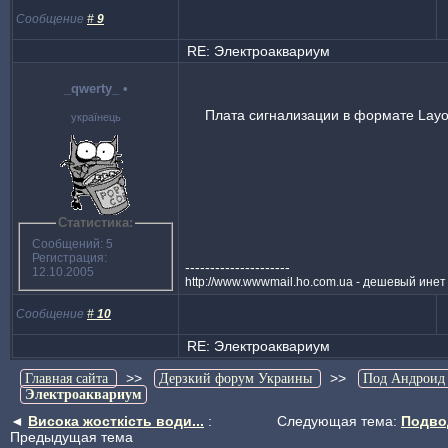
Сообщение
#
9
RE: Электроаквариум
_qwerty_
•
Плата сигнализации в формате Layo
українець
Статистика:
Сообщений: 5
Регистрация:
---------------------
12.10.2005
http://www.wwwmail.ho.com.ua - дешевый инет
Сообщение
#
10
RE: Электроаквариум
>>
>>
Главная сайта
Дерзкий форум Украины
Под Андроид
Электроаквариум
◄
Висока жосткість води...
:
Следующая тема:
Подво
Предыдущая тема