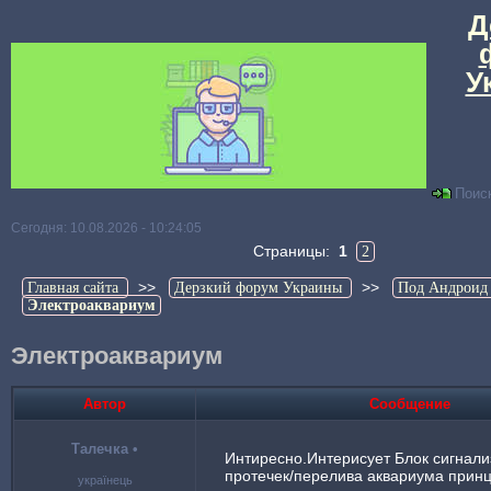
Д
У
Поис
Сегодня: 10.08.2026 - 10:24:05
Страницы:
1
2
>>
>>
Главная сайта
Дерзкий форум Украины
Под Андроид
Электроаквариум
Электроаквариум
Автор
Сообщение
Талечка
•
Интиресно.Интерисует Блок сигнал
протечек/перелива аквариума прин
українець