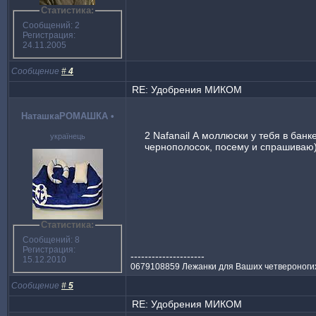
Статистика:
Сообщений: 2
Регистрация:
24.11.2005
Сообщение
#
4
RE: Удобрения МИКОМ
НаташкаРОМАШКА
•
2 Nafanail А моллюски у тебя в бан
українець
чернополосок, посему и спрашиваю
Статистика:
Сообщений: 8
Регистрация:
---------------------
15.12.2010
0679108859 Лежанки для Ваших четвероногих 
Сообщение
#
5
RE: Удобрения МИКОМ