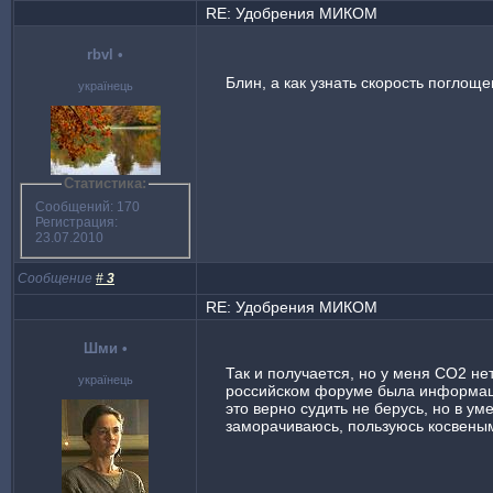
RE: Удобрения МИКОМ
rbvl
•
Блин, а как узнать скорость поглоще
українець
Статистика:
Сообщений: 170
Регистрация:
23.07.2010
Сообщение
#
3
RE: Удобрения МИКОМ
Шми
•
Так и получается, но у меня СО2 н
українець
российском форуме была информация
это верно судить не берусь, но в уме
заморачиваюсь, пользуюсь косвены