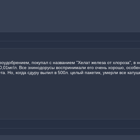
оудобрением, покупал с названием "Хелат железа от хлороза", в 
 0,01мг/л. Все эхинодорусы воспринимали его очень хорошо, особ
а. Но, когда сдуру вылил в 500л. целый пакетик, умерли все катуш