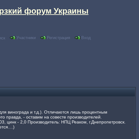
рзкий форум Украины
Участники
Регистрация
Вход
иск
 для винограда и т.д.). Отличаются лишь процентным
о правда, - оставим на совесте производителей.
 0,03, цинк - 2,0 Производитель: НПЦ Реаком, г.Днепропетровск.
ся....)