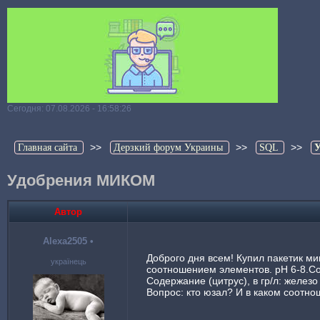
Сегодня: 07.08.2026 - 16:58:26
>>
>>
>>
Главная сайта
Дерзкий форум Украины
SQL
Удобрения МИКОМ
Автор
Alexa2505
•
Доброго дня всем! Купил пакетик ми
українець
соотношением элементов. рН 6-8.Со
Содержание (цитрус), в гр/л: железо 
Вопрос: кто юзал? И в каком соотнош