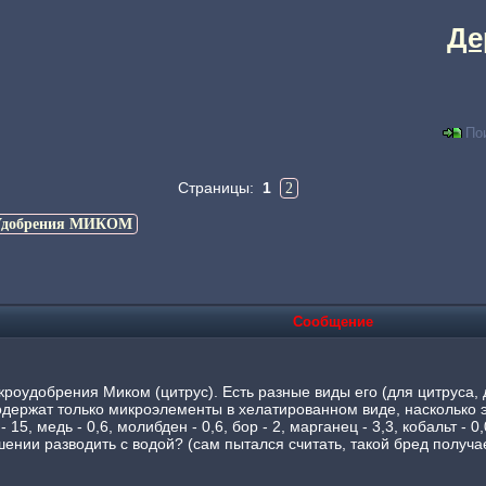
Де
По
Страницы:
1
2
Удобрения МИКОМ
Сообщение
кроудобрения Миком (цитрус). Есть разные виды его (для цитруса,
держат только микроэлементы в хелатированном виде, насколько эт
- 15, медь - 0,6, молибден - 0,6, бор - 2, марганец - 3,3, кобальт -
ении разводить с водой? (сам пытался считать, такой бред получает