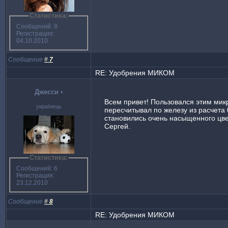
Статистика:
Сообщений: 8
Регистрация:
04.10.2010
Сообщение
#
7
RE: Удобрения МИКОМ
Джесси
•
Всем привет! Пользовался этим микр
українець
пересчитывал по железу из расчета
становились очень насыщенного цвет
Сергей.
Статистика:
Сообщений: 6
Регистрация:
23.12.2010
Сообщение
#
8
RE: Удобрения МИКОМ