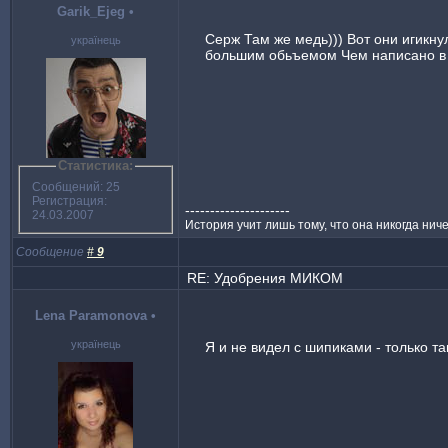
Garik_Ejeg
•
Серж Там же медь))) Вот они игикну
українець
большим обьъемом Чем написано в 
Статистика:
Сообщений: 25
Регистрация:
---------------------
24.03.2007
История учит лишь тому, что она никогда нич
Сообщение
#
9
RE: Удобрения МИКОМ
Lena Paramonova
•
українець
Я и не видел с шипиками - только та