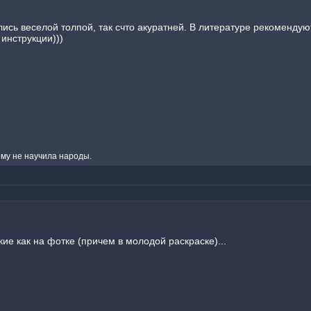
лись веселой толпой, так счто акуратней. В литературе рекоменду
инструкции)))
ему не научила народы.
кие как на фотке (причем в молодой раскраске)...