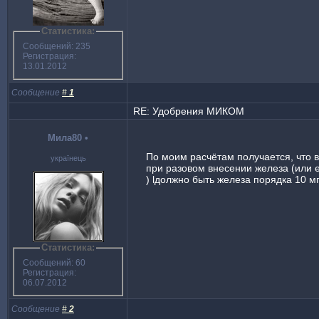
Статистика:
Сообщений: 235
Регистрация:
13.01.2012
Сообщение
#
1
RE: Удобрения МИКОМ
Мила80
•
По моим расчётам получается, что в 
українець
при разовом внесении железа (или е
) lдолжно быть железа порядка 10 мг
Статистика:
Сообщений: 60
Регистрация:
06.07.2012
Сообщение
#
2