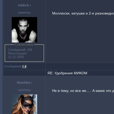
riddick
•
українець
Моллюски, катушки и 2-е разновидно
Статистика:
Сообщений: 299
Регистрация:
12.12.2005
Сообщение
#
6
RE: Удобрения МИКОМ
Antohka
•
українець
Не в тему, но все же..... А какие 