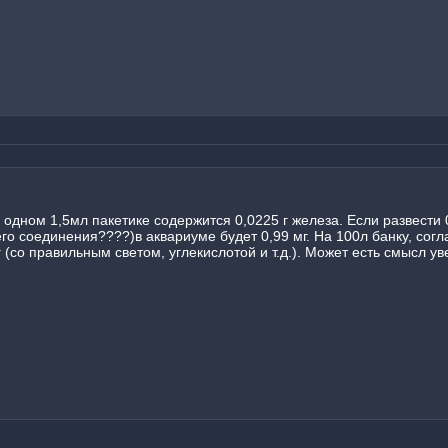
одном 1,5мл пакетике содержится 0,0225 г железа. Если развести 0
го соединения????)в аквариуме будет 0,99 мг. На 100л банку, согл
 (со правильным светом, углекислотой и т.д.). Может есть смысл ув