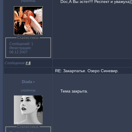
українець
Doc,А Вы эстет!!! Респект и уважуха))
Статистика:
Сообщений: 1
Регистрация:
06.12.2007
Сообщение
#
6
RE: Закарпатье. Озеро Синевир.
Diada
•
українець
Тема закрыта.
Статистика: