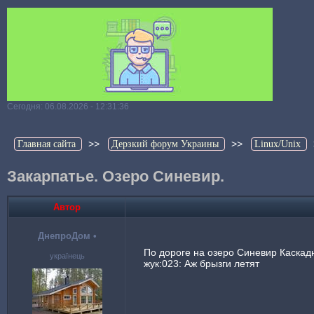
Сегодня: 06.08.2026 - 12:31:36
>>
>>
Главная сайта
Дерзкий форум Украины
Linux/Unix
Закарпатье. Озеро Синевир.
Автор
ДнепроДом
•
По дороге на озеро Синевир Каскад
українець
жук:023: Аж брызги летят