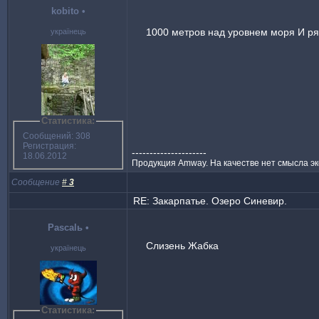
kobito
•
1000 метров над уровнем моря И ря
українець
Статистика:
Сообщений: 308
Регистрация:
---------------------
18.06.2012
Продукция Amway. На качестве нет смысла эк
Сообщение
#
3
RE: Закарпатье. Озеро Синевир.
Pascalь
•
Слизень Жабка
українець
Статистика: