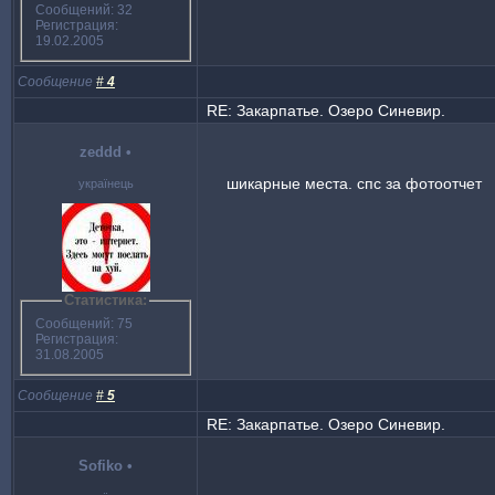
Сообщений: 32
Регистрация:
19.02.2005
Сообщение
#
4
RE: Закарпатье. Озеро Синевир.
zeddd
•
шикарные места. спс за фотоотчет
українець
Статистика:
Сообщений: 75
Регистрация:
31.08.2005
Сообщение
#
5
RE: Закарпатье. Озеро Синевир.
Sofiko
•