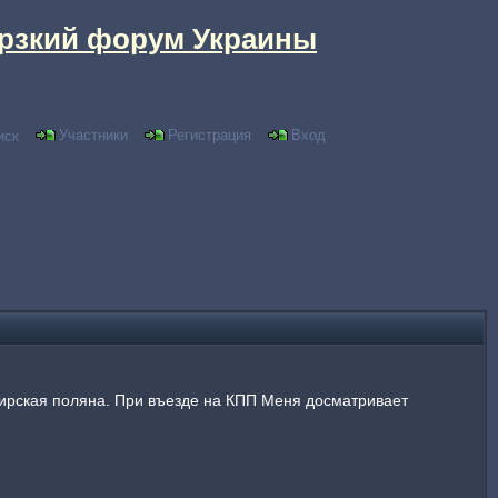
рзкий форум Украины
Участники
Регистрация
Вход
иск
вирская поляна. При въезде на КПП Меня досматривает