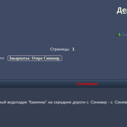
Де
По
Страницы:
1
>>
Закарпатье. Озеро Синевир.
Сообщение
ный водопадик "Камянка" на середине дороги с. Синевир - с. Сине