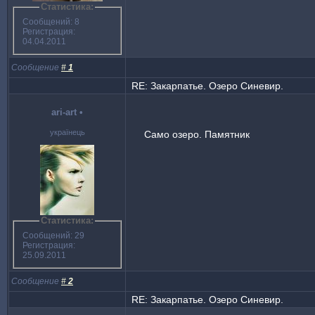
Статистика:
Сообщений: 8
Регистрация:
04.04.2011
Сообщение
#
1
RE: Закарпатье. Озеро Синевир.
ari-art
•
українець
Само озеро. Памятник
Статистика:
Сообщений: 29
Регистрация:
25.09.2011
Сообщение
#
2
RE: Закарпатье. Озеро Синевир.