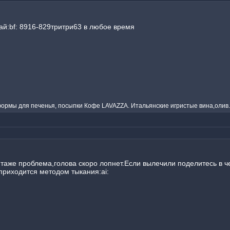
ай:bf: 8916-829тритри63 в любое время
ормы для печенья, посыпки Кофе LAVAZZA. Итальянские игристые вина,олив
еня таже проблема,голова скоро лопнет.Если вылечили поделитесь в
 приходится методом тыкания:ai: