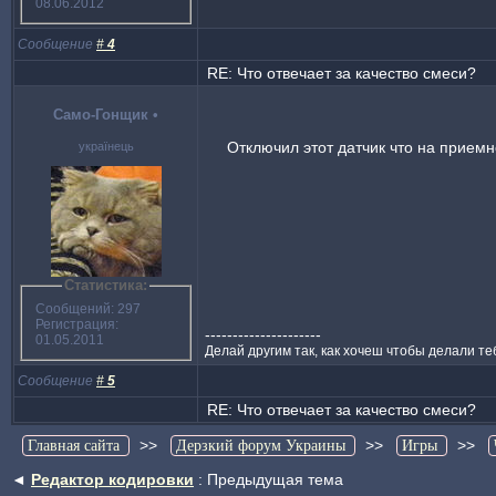
08.06.2012
Сообщение
#
4
RE: Что отвечает за качество смеси?
Само-Гонщик
•
Отключил этот датчик что на приемн
українець
Статистика:
Сообщений: 297
Регистрация:
---------------------
01.05.2011
Делай другим так, как хочеш чтобы делали те
Сообщение
#
5
RE: Что отвечает за качество смеси?
>>
>>
>>
Главная сайта
Дерзкий форум Украины
Игры
◄
Редактор кодировки
: Предыдущая тема