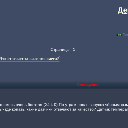
Де
По
Страницы:
1
Что отвечает за качество смеси?
Сообщение
то смесь очень богатая (XJ 4.0).По утрам после запуска чёрным ды
ь - где копать, какие датчики отвечают за качество? Датчик темпе