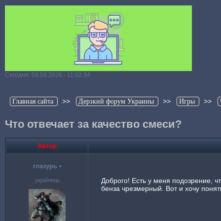
Сегодня: 08.08.2026 - 11:02:34
>>
>>
>>
Главная сайта
Дерзкий форум Украины
Игры
Что отвечает за качество смеси?
Автор
глазурь
•
Доброго! Есть у меня подозрение, ч
українець
бенза чрезмерный. Вот и хочу понят