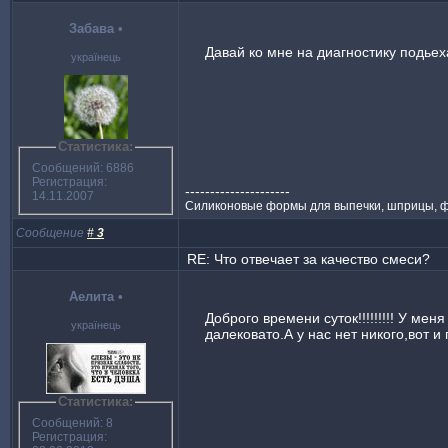
Забава
•
Давай ко мне на диагностику подьех
українець
Статистика:
Сообщений: 6886
Регистрация:
---------------------
14.11.2007
Силиконовые формы для выпечки, шприцы, ф
Сообщение
#
3
RE: Что отвечает за качество смеси?
Аелита
•
Доброго времени суток!!!!!!!!! У м
українець
далековато.А у нас нет никого,вот и
Статистика:
Сообщений: 8
Регистрация: