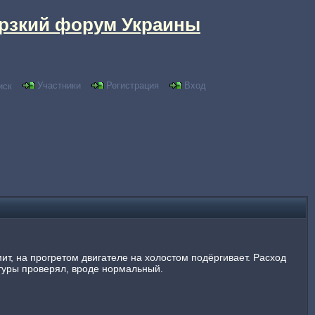
рзкий форум Украины
Участники
Регистрация
Вход
иск
мит, на прогретом двигателе на холостом подёргивает. Расход
ратуры проверял, вроде нормальный.