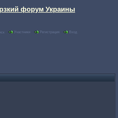
рзкий форум Украины
Участники
Регистрация
Вход
иск