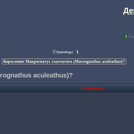
Де
По
Страницы:
1
>
Кормление Макрогнатус глазчатого (Macrognathus aculeathus)?
rognathus aculeathus)?
Сообщение