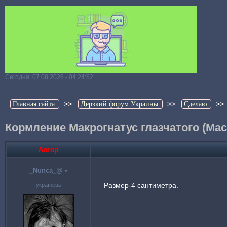
Сегодня: 07.08.2026 - 04:24:52
>>
>>
>
Главная сайта
Дерзкий форум Украины
Сделаю
Кормление Макрогнатус глазчатого (Mac
Автор
_Nunca_@
•
Размер-4 сантиметра.
українець