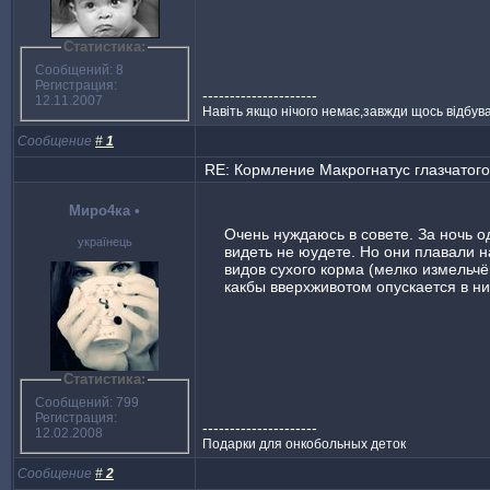
Статистика:
Сообщений: 8
Регистрация:
---------------------
12.11.2007
Навіть якщо нічого немає,завжди щось відбув
Сообщение
#
1
RE: Кормление Макрогнатус глазчатого 
Миро4ка
•
Очень нуждаюсь в совете. За ночь о
українець
видеть не юудете. Но они плавали н
видов сухого корма (мелко измельчё
какбы вверхживотом опускается в н
Статистика:
Сообщений: 799
Регистрация:
---------------------
12.02.2008
Подарки для онкобольных деток
Сообщение
#
2