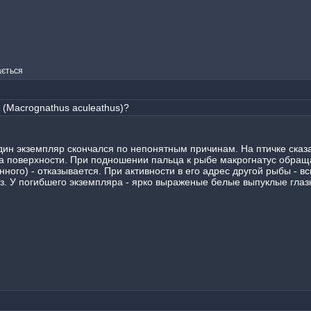
ається
(Macrognathus aculeathus)?
дин экземпляр скончался по непонятным причинам. На птичке сказал
а поверхности. При подношении пальца к рыбе макрогнатус обраща
нного) - отказывается. При активности в его адрес другой рыбы - в
из. У погибшего экземпляра - ярко выраженые белые выпуклые гла