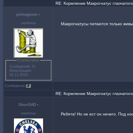
RE: Кормление Макрогнатус глазчатого 
primagnom
•
українець
Макрогнатусы питаются только живы
Статистика:
Сообщений: 31
Регистрация:
01.11.2010
Сообщение
#
3
RE: Кормление Макрогнатус глазчатого 
SkunSHD
•
українець
Ребята! Но не ест он нечего. Под н