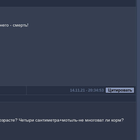
его - смерть!
14.11.21 - 20:34:53
в возрасте? Четыри сантиметра+мотыль-не многоват ли корм?