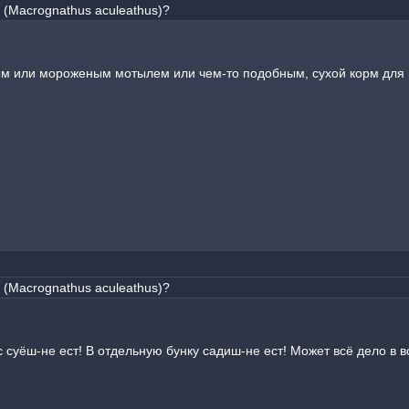
(Macrognathus aculeathus)?
м или мороженым мотылем или чем-то подобным, сухой корм для н
(Macrognathus aculeathus)?
ос суёш-не ест! В отдельную бунку садиш-не ест! Может всё дело 