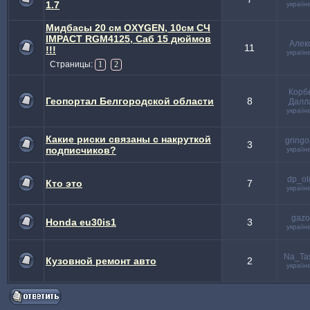
1.7
україн
Мидбасы 20 см OXYGEN, 10см СЧ
IMPACT RGM4125, Саб 15 дюймов
Алек
11
!!!
україн
Страницы:
1
2
Корб
Геопортал Белгородской области
8
Далл
україн
Какие риски связаны с накруткой
gringo
3
подписчиков?
україн
dp_ol
Кто это
7
україн
gazo
Honda eu30is1
3
україн
Na_Ta
Кузовной ремонт авто
2
україн