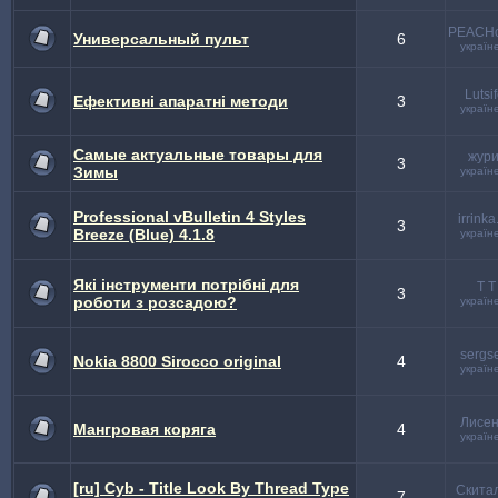
PEACH
Универсальный пульт
6
україн
Lutsif
Ефективні апаратні методи
3
україн
Самые актуальные товары для
жури
3
Зимы
україн
Professional vBulletin 4 Styles
irrinka
3
Breeze (Blue) 4.1.8
україн
Які інструменти потрібні для
T T
3
роботи з розсадою?
україн
sergs
Nokia 8800 Sirocco original
4
україн
Лисен
Мангровая коряга
4
україн
[ru] Cyb - Title Look By Thread Type
Скита
7