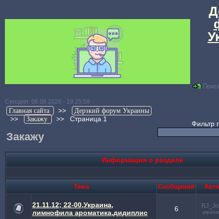
Д
У
Поис
Сегодня: 06.08.2026 - 19:25:59
>>
Главная сайта
Дерзкий форум Украины
>>
>>
Страница 1
Закажу
Фильтр 
Закажу
Информация о разделе
Тема
Cообщений
Авт
21.11.12; 22-00,Украина,
RJ_Jo
6
лимнофила ароматика,дидиплис
україн