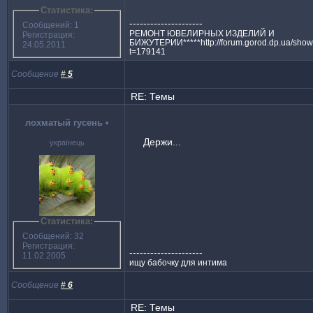
Статистика:
---------------------
Сообщений: 1
РЕМОНТ ЮВЕЛИРНЫХ ИЗДЕЛИЙ И
Регистрация:
БИЖУТЕРИИ*****http://forum.gorod.dp.ua/show
24.05.2011
t=179141
Сообщение
#
5
RE: Темы
лохматый гусень
•
Держи...
українець
Статистика:
Сообщений: 32
Регистрация:
---------------------
11.02.2005
ищу бабочку для интима
Сообщение
#
6
RE: Темы