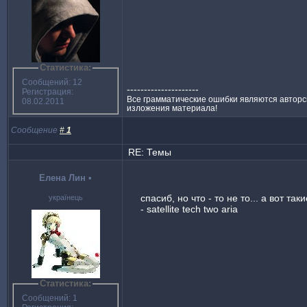
Статистика:
Сообщений: 12
---------------------
Регистрация:
Все грамматические ошибки являются авторс
08.02.2011
изложения материала!
Сообщение
#
1
RE: Темы
Елена Лин
•
спасиб, но что - то не то... а вот так
українець
- satellite tech two aria
Статистика:
Сообщений: 1