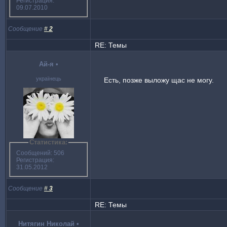
Регистрация:
09.07.2010
Сообщение
#
2
RE: Темы
Ай-я
•
українець
Есть, позже выложу щас не могу.
Статистика:
Сообщений: 506
Регистрация:
31.05.2012
Сообщение
#
3
RE: Темы
Нитягин Николай
•