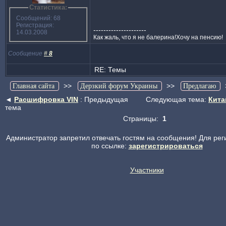
Статистика:
Сообщений: 68
Регистрация:
---------------------
14.03.2008
Как жаль, что я не балерина!Хочу на пенсию!
Сообщение
#
8
RE: Темы
>>
>>
Главная сайта
Дерзкий форум Украины
Предлагаю
◄
Расшифровка VIN
: Предыдущая
Следующая тема:
Кита
тема
Страницы:
1
Администратор запретил отвечать гостям на сообщения! Для рег
по ссылке:
зарегистрироваться
Участники