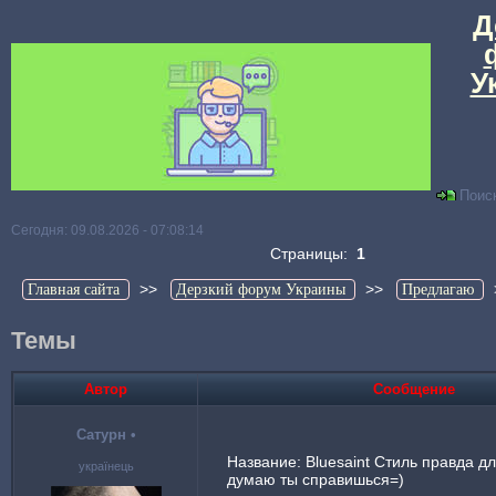
Д
У
Поис
Сегодня: 09.08.2026 - 07:08:14
Страницы:
1
>>
>>
Главная сайта
Дерзкий форум Украины
Предлагаю
Темы
Автор
Сообщение
Сатурн
•
Название: Bluesaint Стиль правда дл
українець
думаю ты справишься=)