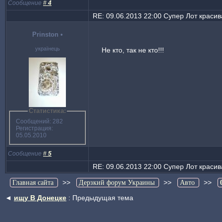
Сообщение
#
4
RE: 09.06.2013 22:00 Супер Лот красива
Prinston
•
українець
Не кто, так не кто!!!
Статистика:
Сообщений: 282
Регистрация:
05.05.2010
Сообщение
#
5
RE: 09.06.2013 22:00 Супер Лот красива
>>
>>
>>
Главная сайта
Дерзкий форум Украины
Авто
◄
ищу В Донецке
: Предыдущая тема