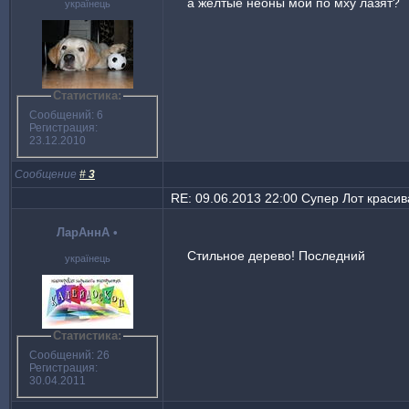
а желтые неоны мои по мху лазят?
українець
Статистика:
Сообщений: 6
Регистрация:
23.12.2010
Сообщение
#
3
RE: 09.06.2013 22:00 Супер Лот красива
ЛарАннА
•
Стильное дерево! Последний
українець
Статистика:
Сообщений: 26
Регистрация:
30.04.2011