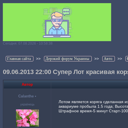
Сегодня: 07.08.2026 - 10:58:38
>>
>>
>>
Главная сайта
Дерзкий форум Украины
Авто
09.06.2013 22:00 Супер Лот красивая кор
Автор
Calanthe
•
Лотом является коряга сделанная из
українець
аквариуме пробыла 1.5 года; Высота
Штрафное время-5 минут Старт-100 г