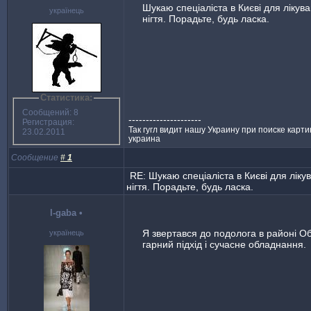
Шукаю спеціаліста в Києві для лікув
українець
нігтя. Порадьте, будь ласка.
Статистика:
Сообщений: 8
---------------------
Регистрация:
Так гугл видит нашу Украину при поиске карти
23.02.2011
украина
Сообщение
#
1
RE: Шукаю спеціаліста в Києві для ліку
нігтя. Порадьте, будь ласка.
l-gaba
•
Я звертався до подолога в районі О
українець
гарний підхід і сучасне обладнання.