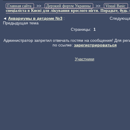
>>
>>
Главная сайта
Дерзкий форум Украины
Visual Basic
спеціаліста в Києві для лікування врослого нігтя. Порадьте, будь 
◄
Аквариумы в детдоме №3
:
Следующа
Предыдущая тема
Страницы:
1
Администратор запретил отвечать гостям на сообщения! Для рег
по ссылке:
зарегистрироваться
Участники