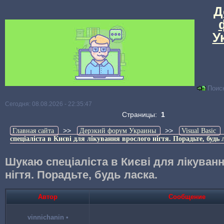
Д
У
Поис
Сегодня: 08.08.2026 - 22:35:47
Страницы:
1
>>
>>
Главная сайта
Дерзкий форум Украины
Visual Basic
спеціаліста в Києві для лікування врослого нігтя. Порадьте, будь 
Шукаю спеціаліста в Києві для лікуван
нігтя. Порадьте, будь ласка.
Автор
Сообщение
vinnichanin
•