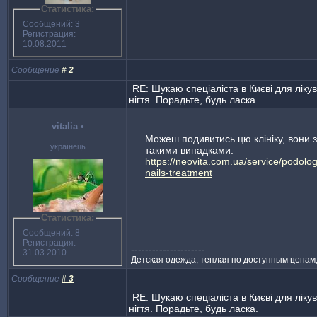
Статистика:
Сообщений: 3
Регистрация:
10.08.2011
Сообщение
#
2
RE: Шукаю спеціаліста в Києві для ліку
нігтя. Порадьте, будь ласка.
vitalia
•
Можеш подивитись цю клініку, вони
українець
такими випадками:
https://neovita.com.ua/service/podolo
nails-treatment
Статистика:
Сообщений: 8
Регистрация:
---------------------
31.03.2010
Детская одежда, теплая по доступным ценам
Сообщение
#
3
RE: Шукаю спеціаліста в Києві для ліку
нігтя. Порадьте, будь ласка.