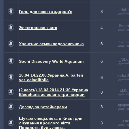
Nelja
Гель для ясен та здоров'я
3
україне
Breez
Электронная книга
4
україне
eve_u
Хранение семян подсолнечника
3
україне
_Nikki
Sochi Discovery World Aquarium
6
україне
10.04.14.22.00.Украина.A. barteri
irisha-
6
var. caladiifolia
україне
(2 часть) 18.03.2014 21:30 Украина
ELIS
8
Eleocharis acicularis три порции
україне
igagar
Догляд за ретейнерами
3
україне
Шукаю спеціаліста в Києві для
Lesik
лікування врослого нігтя.
3
україне
Порадьте, будь ласка.