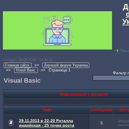
Д
У
Поис
Сегодня: 08.08.2026 - 14:30:31
>>
Главная сайта
Дерзкий форум Украины
>>
>>
Страница 1
Visual Basic
Фильтр 
Visual Basic
Информация о разделе
Тема
Cообщений
Авто
29.11.2013 в 22-20 Роталла
Shtrun
5
индийская - 25 точек роста
україне