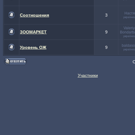
Настя
Соотношения
3
україне
Valeri
ЗООМАРКЕТ
9
Bondarts
україне
baldaso
Уровень ОЖ
9
україне
Участники