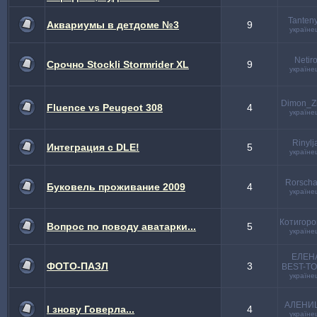
Tanten
Аквариумы в детдоме №3
9
україне
Netir
Срочно Stockli Stormrider XL
9
україне
Dimon_Z
Fluence vs Peugeot 308
4
україне
Rinylj
Интеграция с DLE!
5
україне
Rorsch
Буковель проживание 2009
4
україне
Котигор
Вопрос по поводу аватарки...
5
україне
ЕЛЕН
ФОТО-ПАЗЛ
3
BEST-T
україне
АЛЕНИ
І знову Говерла...
4
україне