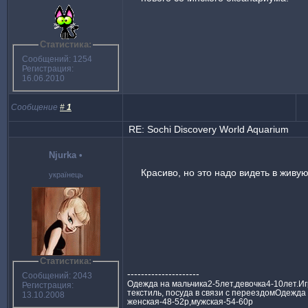
Статистика:
Сообщений: 1254
Регистрация:
16.06.2010
Сообщение
#
1
RE: Sochi Discovery World Aquarium
Njurka
•
Красиво, но это надо видеть в живую
українець
Статистика:
---------------------
Сообщений: 2043
Одежда на мальчика2-5лет,девочка4-10лет.Иг
Регистрация:
текстиль, посуда в связи с переездомОдежда 
13.10.2008
женская-48-52р,мужская-54-60р