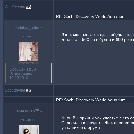
Сообщение
#
2
RE: Sochi Discovery World Aquarium
natalya_leiko
•
Это точно..может когда-нибудь... но 
українець
конечно... 500 рэ в будни и 600 рэ в
Статистика:
Сообщений: 13
Регистрация:
12.05.2010
Сообщение
#
3
RE: Sochi Discovery World Aquarium
jameswlsn75
•
Nuta, Вы принимали участие в его с
українець
Спросил, т.к. раздел - Фотографии 
участников форума