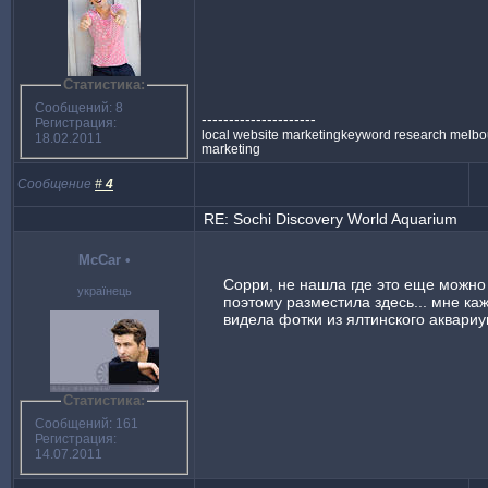
Статистика:
Сообщений: 8
---------------------
Регистрация:
local website marketingkeyword research melbo
18.02.2011
marketing
Сообщение
#
4
RE: Sochi Discovery World Aquarium
McCar
•
Сорри, не нашла где это еще можно
українець
поэтому разместила здесь... мне каж
видела фотки из ялтинского аквариу
Статистика:
Сообщений: 161
Регистрация:
14.07.2011