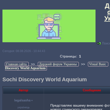
Д
У
Поис
Сегодня: 08.08.2026 - 10:44:43
Страницы:
1
>>
>>
Главная сайта
Дерзкий форум Украины
Visual Basic
Discovery World Aquarium
Sochi Discovery World Aquarium
Автор
Сообщение
legalsasha
•
Представляю вашему вниманию фот
українець
нового сочинского океанариума: