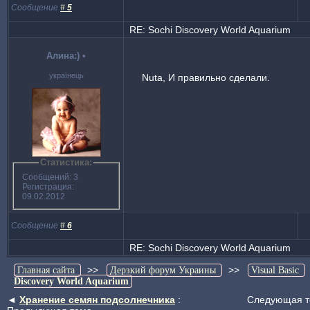
Сообщение
#
5
RE: Sochi Discovery World Aquarium
Алина:)
•
українець
Nuta, И правильно сделали.
Статистика:
Сообщений: 3
Регистрация:
09.02.2012
Сообщение
#
6
RE: Sochi Discovery World Aquarium
>>
>>
Главная сайта
Дерзкий форум Украины
Visual Basic
Discovery World Aquarium
◄
Хранение семян подсолнечника
:
Следующая т