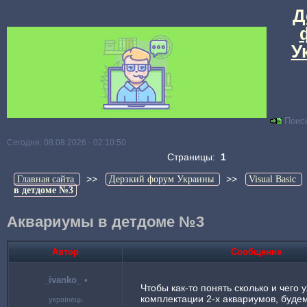
Д
У
Поис
Сегодня: 08.08.2026 - 02:10:50
Страницы:
1
>>
>>
Главная сайта
Дерзкий форум Украины
Visual Basic
в детдоме №3
Аквариумы в детдоме №3
Автор
Сообщение
_ivanko_
•
Чтобы как-то понять сколько и чего 
комплектации 2-х аквариумов, будем
українець