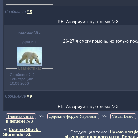
Сообщение
#
8
RE: Аквариумы в детдоме №3
medved68
•
26-27 я смогу помочь, но только пос
українець
Статистика:
Сообщений: 2
Регистрация:
10.08.2006
Сообщение
#
9
RE: Аквариумы в детдоме №3
>>
>>
Главная сайта
Дерзкий форум Украины
Visual Basic
в детдоме №3
◄
Срочно Stockli
Следующая тема:
Шукаю спеціа
Stormrider XL
:
лікування врослого нігтя. Порадь