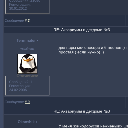
Сообщений: 23090
Регистрация:
30.01.2012
Сообщение
#
2
RE: Аквариумы в детдоме №3
Terminator
•
две пары меченосцев и 6 неонов :) 
українець
простая ( если нужно) :)
Статистика:
Сообщений: 1
Регистрация:
24.02.2006
Сообщение
#
3
RE: Аквариумы в детдоме №3
Okonshik
•
У меня эхинодорусов нежненьких шт