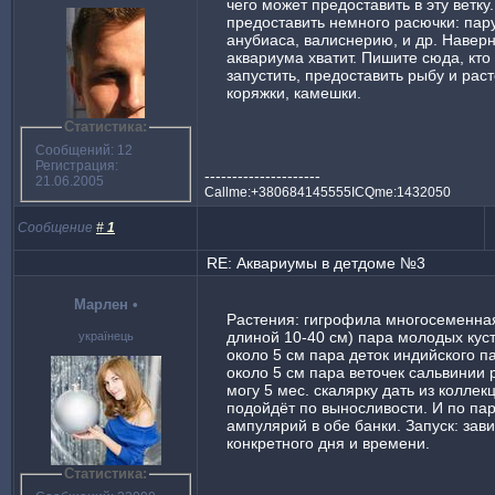
чего может предоставить в эту ветку.
предоставить немного расючки: пару
анубиаса, валиснерию, и др. Наверн
аквариума хватит. Пишите сюда, кто
запустить, предоставить рыбу и рас
коряжки, камешки.
Статистика:
Сообщений: 12
Регистрация:
---------------------
21.06.2005
Callme:+380684145555ICQme:1432050
Сообщение
#
1
RE: Аквариумы в детдоме №3
Марлен
•
Растения: гигрофила многосеменная
длиной 10-40 см) пара молодых кус
українець
около 5 см пара деток индийского п
около 5 см пара веточек сальвинии
могу 5 мес. скалярку дать из коллек
подойдёт по выносливости. И по па
ампулярий в обе банки. Запуск: зави
конкретного дня и времени.
Статистика: