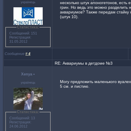
українець
несколько штук апоногетонов, есть 
грин. Но ведь это можно разделить 
аквариумов? Также передам стайку
(штук 10).
Статистика:
Сообщений: 151
Регистрация:
31.05.2012
Сообщение
#
4
RE: Аквариумы в детдоме №3
Xenya
•
Могу предложить маленького вуалех
українець
5 см. и пистию.
Статистика:
Сообщений: 13
Регистрация:
24.06.2012