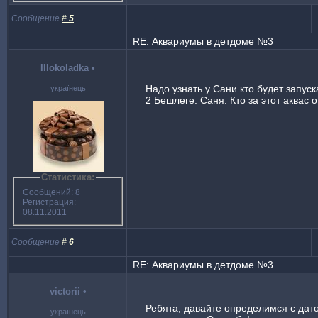
Сообщение
#
5
RE: Аквариумы в детдоме №3
IIIokoladka
•
Надо узнать у Сани кто будет запуска
українець
2 Бешлеге. Саня. Кто за этот аквас 
Статистика:
Сообщений: 8
Регистрация:
08.11.2011
Сообщение
#
6
RE: Аквариумы в детдоме №3
victorii
•
Ребята, давайте определимся с дато
українець