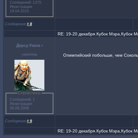
Сообщений: 1375
Регистрация:
19.04.2010
Сообщение
#
8
RE: 19-20 декабря.Кубок Мэра,Кубок 
Деpcy-Узала
•
українець
Олимпийский побольше, чем Сокольн
Статистика:
Сообщений: 1
Регистрация:
06.08.2008
Сообщение
#
9
RE: 19-20 декабря.Кубок Мэра,Кубок 