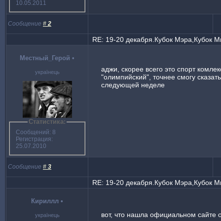
10.05.2011
Сообщение
#
2
RE: 19-20 декабря.Кубок Мэра,Кубок 
Местный_Герой
•
аджи, скорее всего это спорт комлек
українець
"олимпийский", точнее смогу сказать
следующей неделе
Статистика:
Сообщений: 8
Регистрация:
25.07.2010
Сообщение
#
3
RE: 19-20 декабря.Кубок Мэра,Кубок 
Кириллл
•
вот, что нашла официальном сайте 
українець