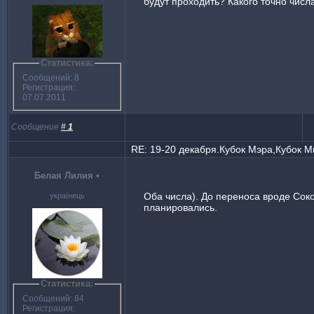
будут проходить? Какого точно числ
Статистика:
Сообщений: 8
Регистрация:
07.07.2011
Сообщение
#
1
RE: 19-20 декабря.Кубок Мэра,Кубок 
Белая Лилия
•
Оба числа). До переноса вроде Сок
українець
планировались.
Статистика:
Сообщений: 84
Регистрация: