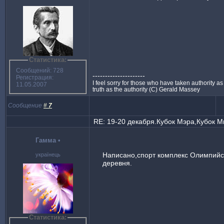
Статистика:
Сообщений: 728
---------------------
Регистрация:
I feel sorry for those who have taken authority as 
11.05.2007
truth as the authority (C) Gerald Massey
Сообщение
#
7
RE: 19-20 декабря.Кубок Мэра,Кубок 
Гамма
•
Написано,спорт комплекс Олимпийс
українець
деревня.
Статистика: