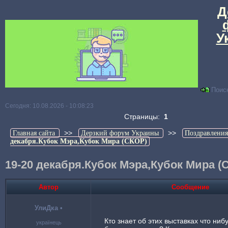
Д
У
Поис
Сегодня: 10.08.2026 - 10:08:23
Страницы:
1
>>
>>
Главная сайта
Дерзкий форум Украины
Поздравления
декабря.Кубок Мэра,Кубок Мира (СКОР)
19-20 декабря.Кубок Мэра,Кубок Мира (
Автор
Сообщение
УлиДка
•
Кто знает об этих выставках что ниб
українець