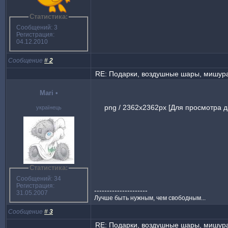
Статистика:
Сообщений: 3
Регистрация:
04.12.2010
Сообщение
#
2
RE: Подарки, воздушные шары, мишура
Mаri
•
png / 2362x2362px [Для просмотра д
українець
Статистика:
Сообщений: 34
Регистрация:
---------------------
31.05.2007
Лучше быть нужным, чем свободным...
Сообщение
#
3
RE: Подарки, воздушные шары, мишура