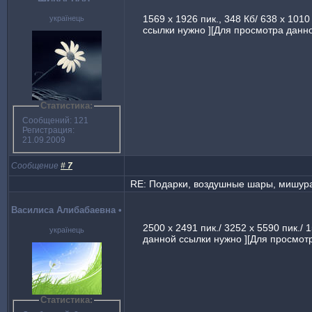
1569 x 1926 пик., 348 Кб/ 638 x 101
українець
ссылки нужно ][Для просмотра данно
Статистика:
Сообщений: 121
Регистрация:
21.09.2009
Сообщение
#
7
RE: Подарки, воздушные шары, мишура
Василиса Алибабаевна
•
2500 x 2491 пик./ 3252 x 5590 пик./
українець
данной ссылки нужно ][Для просмот
Статистика: