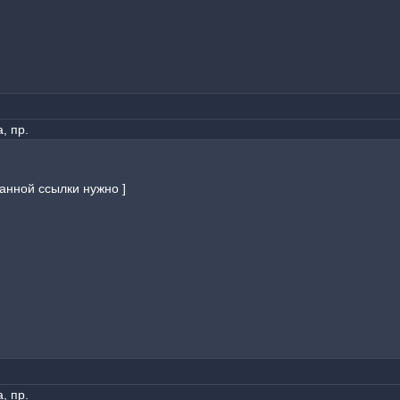
, пр.
анной ссылки нужно ]
, пр.