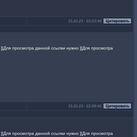
21.01.23 - 22:23:40
о ][Для просмотра данной ссылки нужно ][Для просмотра
21.01.23 - 22:29:42
но ][Для просмотра данной ссылки нужно ][Для просмотра